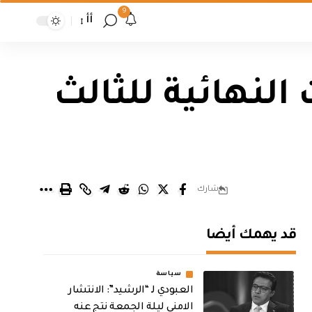
9
أأ
النهائية للثالث
شارك
قد يهمك أيضا
سياسة
العبودي لـ “الرشيد”: الانتشار
الامني ليلة الجمعة نتج عنه