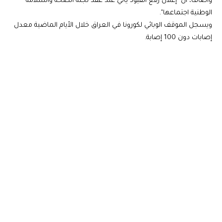
وأضاف، أن "إعلان رفع القيود يأتي عند عقد لجنة الصحة والسلامة
الوطنية اجتماعها".
ويسجل الموقف الوبائي لكورونا في العراق خلال الأيام الماضية معدل
إصابات دون 100 إصابة.