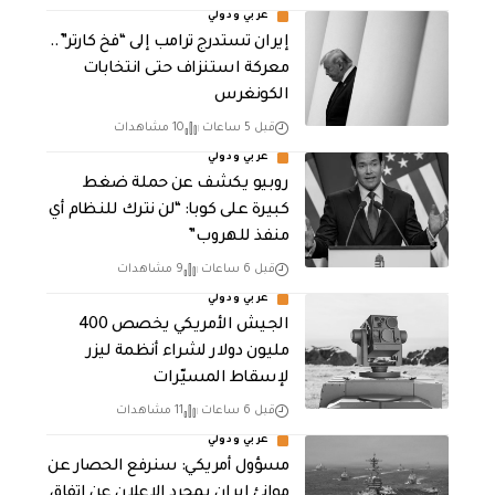
عربي ودولي
إيران تستدرج ترامب إلى “فخ كارتر”..
معركة استنزاف حتى انتخابات
الكونغرس
قبل 5 ساعات
10 مشاهدات
عربي ودولي
روبيو يكشف عن حملة ضغط
كبيرة على كوبا: “لن نترك للنظام أي
منفذ للهروب”
قبل 6 ساعات
9 مشاهدات
عربي ودولي
الجيش الأمريكي يخصص 400
مليون دولار لشراء أنظمة ليزر
لإسقاط المسيّرات
قبل 6 ساعات
11 مشاهدات
عربي ودولي
مسؤول أمريكي: سنرفع الحصار عن
موانئ إيران بمجرد الإعلان عن اتفاق