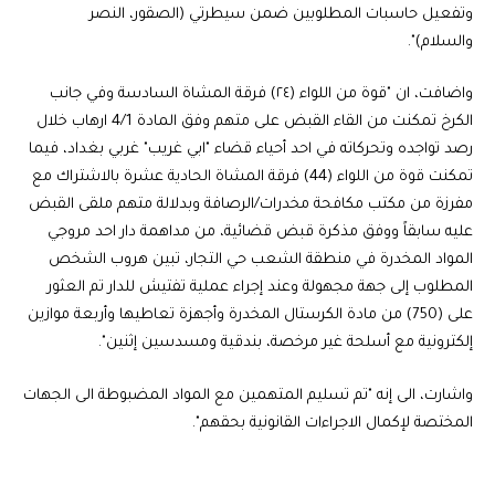
وتفعيل حاسبات المطلوبين ضمن سيطرتي (الصقور، النصر
والسلام)".
واضافت، ان "قوة من اللواء (٢٤) فرقة المشاة السادسة وفي جانب
الكرخ تمكنت من القاء القبض على متهم وفق المادة 4/1 ارهاب خلال
رصد تواجده وتحركاته في احد أحياء قضاء "ابي غريب" غربي بغداد، فيما
تمكنت قوة من اللواء (44) فرقة المشاة الحادية عشرة بالاشتراك مع
مفرزة من مكتب مكافحة مخدرات/الرصافة وبدلالة متهم ملقى القبض
عليه سابقاً ووفق مذكرة قبض قضائية، من مداهمة دار احد مروجي
المواد المخدرة في منطقة الشعب حي التجار، تبين هروب الشخص
المطلوب إلى جهة مجهولة وعند إجراء عملية تفتيش للدار تم العثور
على (750) من مادة الكرستال المخدرة وأجهزة تعاطيها وأربعة موازين
إلكترونية مع أسلحة غير مرخصة، بندقية ومسدسين إثنين".
واشارت، الى إنه "تم تسليم المتهمين مع المواد المضبوطة الى الجهات
المختصة لإكمال الاجراءات القانونية بحقهم".