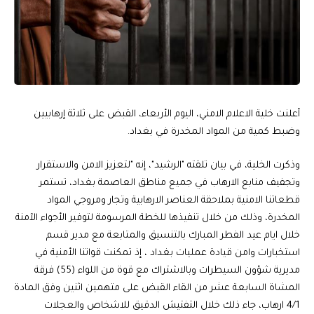
أعلنت خلية الاعلام الامني، اليوم الأربعاء، القبض على ثلاثة إرهابيين
وضبط كمية من المواد المخدرة في بغداد.
وذكرت الخلية، في بيان تلقته "الرشيد"، إنه "لتعزيز الامن والاستقرار
وتجفيف منابع الارهاب في جميع مناطق العاصمة بغداد، تستمر
قطعاتنا الامنية بملاحقة العناصر الارهابية وتجار ومروجي المواد
المخدرة، وذلك من خلال تنفيذها للخطة المرسومة لتوفير الأجواء الآمنة
خلال ايام عيد الفطر المبارك بالتنسيق والمتابعة مع مدير قسم
استخبارات وامن قيادة عمليات بغداد ، إذ تمكنت قواتنا الأمنية في
مديرية شؤون السيطرات وبالاشتراك مع قوة من اللواء (55) فرقة
المشاة السابعة عشر من القاء القبض على متهمين اثنين وفق المادة
4/1 ارهاب، جاء ذلك خلال التفتيش الدقيق للاشخاص والعجلات