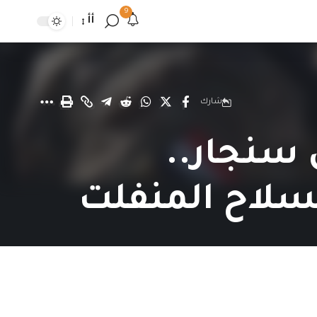
9
أأ
شارك
 سنجار..
سلاح المنفلت