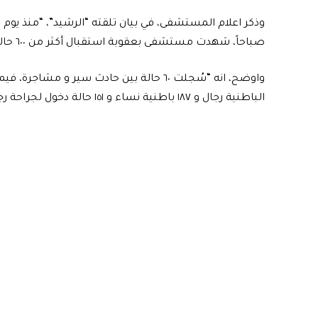
وذكر اعلام المستشفى، في بيان تلقته “الرشيد”، “منذ يوم ام
صباحاً، شهدت مستشفى بعقوبة استقبال أكثر من ٦٠٠ حالة طارئة في يوم يمكن وصفه بالمأساوي بسبب الحوادث”.
الباطنية رجال و ١٨٧ باطنية نساء و ١٥١ حالة دخول لجراحة رجال و ٧٥ حالة جراحة نساء”.