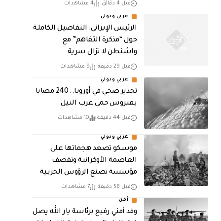
قبل 4 دقائق
4 مشاهدات
عربي ودولي
الرئيس الإيراني: التفاصيل الكاملة
حول “مذكرة التفاهم” مع
واشنطن لا تزال سرية
قبل 29 دقيقة
9 مشاهدات
عربي ودولي
تحذير صحي في أوروبا.. 240 مصابا
بفيروس حمى غرب النيل
قبل 44 دقيقة
10 مشاهدات
عربي ودولي
موسكو تصعد هجماتها على
العاصمة الأوكرانية وتقصف
مؤسسة تصنع الرؤوس الحربية
قبل 58 دقيقة
7 مشاهدات
أمن
وفد أمني رفيع برئاسة يار الله يصل