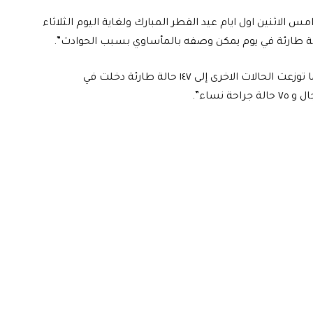
س الاثنين اول ايام عيد الفطر المبارك ولغاية اليوم الثلاثاء
واوضح، انه “سُجلت ٦٠ حالة بين حادث سير و مشاجرة، فيما توزعت الحالات الاخرى إلى ١٤٧ حالة طارئة دخلت في