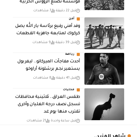
مؤسسة تصنع الرؤوس الحربية
قبل 22 دقيقة
7 مشاهدات
أمن
وفد أمني رفيع برئاسة يار الله يصل
كركوك لمتابعة جاهزية القطعات
قبل 39 دقيقة
9 مشاهدات
رياضة
أحدث مفاجآت الميركاتو.. ليفربول
يستعير نجم برشلونة أراوخو
قبل 41 دقيقة
8 مشاهدات
محليات
طقس العراق.. ثلاثينية محافظات
تسجل نصف درجة الغليان وأخرى
تقترب منها يوم غد
قبل ساعة واحدة
21 مشاهدات
شاهد المزيد..