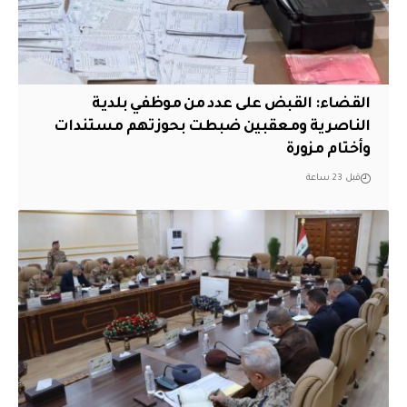
القضاء: القبض على عدد من موظفي بلدية
الناصرية ومعقبين ضبطت بحوزتهم مستندات
وأختام مزورة
قبل 23 ساعة