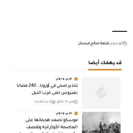
الوسوم
قلعة صالح
ميسان
قد يهمك أيضا
عربي ودولي
تحذير صحي في أوروبا.. 240 مصابا
بفيروس حمى غرب النيل
قبل 8 دقائق
4 مشاهدات
عربي ودولي
موسكو تصعد هجماتها على
العاصمة الأوكرانية وتقصف