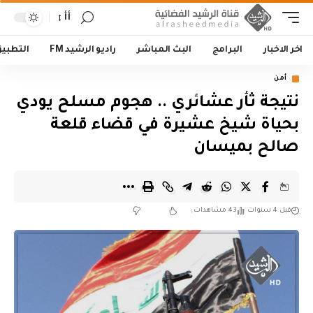
أأ
اخر الاخبار
البرامج
البث المباشر
راديو الرشيد FM
التطبي
أمن
نتيجة ثأر عشائري .. هجوم مسلح يودي
بحياة شيخ عشيرة في قضاء قلعة
صالح بميسان
قبل 4 سنوات
43 مشاهدات