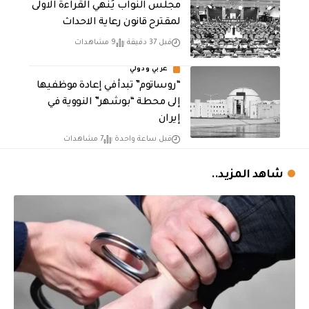
مجلس النواب يُنهي القراءة الاولى
لمقترح قانون رعاية الاحداث
قبل 37 دقيقة
9 مشاهدات
عربي ودولي
“روساتوم” تبدأ في إعادة موظفيها
إلى محطة “بوشهر” النووية في
إيران
قبل ساعة واحدة
7 مشاهدات
شاهد المزيد..