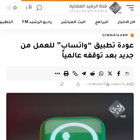
أأ
اخر الاخبار
البرامج
البث المباشر
راديو الرشيد FM
التطبي
علوم وتكنولوجيا
عودة تطبيق “واتساب” للعمل من
جديد بعد توقفه عالمياً
قبل 4 سنوات
17 مشاهدات