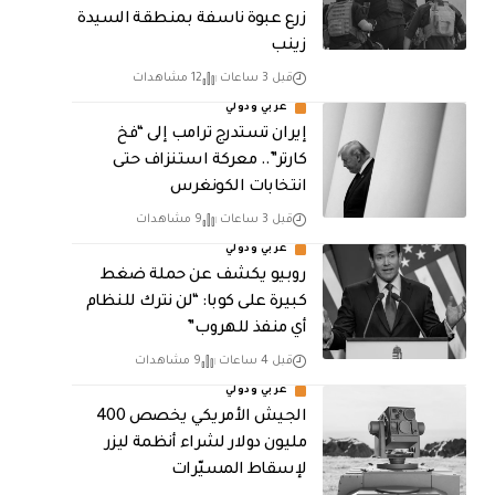
زرع عبوة ناسفة بمنطقة السيدة
زينب
قبل 3 ساعات
12 مشاهدات
عربي ودولي
إيران تستدرج ترامب إلى “فخ
كارتر”.. معركة استنزاف حتى
انتخابات الكونغرس
قبل 3 ساعات
9 مشاهدات
عربي ودولي
روبيو يكشف عن حملة ضغط
كبيرة على كوبا: “لن نترك للنظام
أي منفذ للهروب”
قبل 4 ساعات
9 مشاهدات
عربي ودولي
الجيش الأمريكي يخصص 400
مليون دولار لشراء أنظمة ليزر
لإسقاط المسيّرات