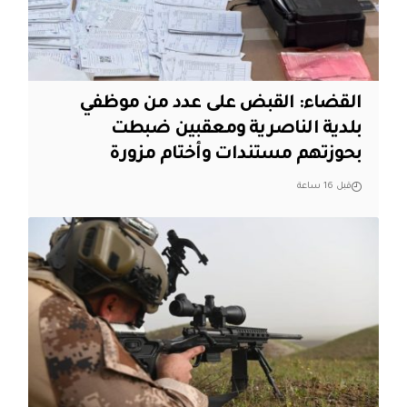
القضاء: القبض على عدد من موظفي
بلدية الناصرية ومعقبين ضبطت
بحوزتهم مستندات وأختام مزورة
قبل 16 ساعة