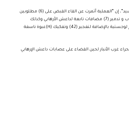
وقال قائد العمليات قاسم مصلح، في تصريح تابعته “الرشيد”، إن “العملية أثمرت عن القاء القبض على (6) مطلوبين
وتمت أحالتهم للجهات المختصة، وتفجير سيارة نوع بيك اب و تدمير (7) مضافات تابعة لداعش الأرهابي وكذلك
الاستيلاء والسيطرة على ذخيرة واسلحة خفيفة ومواد دعم لوجستية بالإضافة لتفجير (42) وتفكيك (١٩)عبوة ناسفة
اء غرب الأنبار لحين القضاء على عصابات داعش الإرهابي