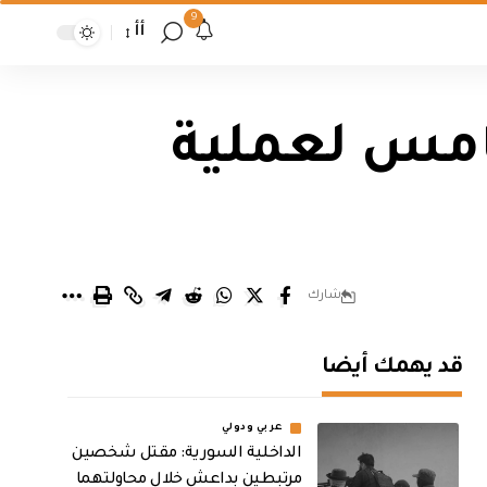
9
أأ
خامس لعملية
شارك
قد يهمك أيضا
عربي ودولي
الداخلية السورية: مقتل شخصين
مرتبطين بداعش خلال محاولتهما