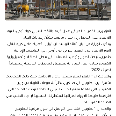
اتفق وزيرا الكهرباء العراقي عادل كريم والنفط الايراني جواد أوجي، اليوم
الاربعاء، على التوصل إلى حلول مرضية بشأن إمدادات الغاز.
وذكرت الوزارة في بيان تلقته الرشيد، ان “وزير الكهرباء عادل كريم التقى
اليوم الاربعاء بوزير النفط الايراني جواد أوجي، في العاصمة الإيرانية
طهران، لبحث تطوير وتوطيد العلاقات في مجال الطاقة، وتجهيز وزارة
الكهرباء بمادة الغاز الضرورية لتشغيل المحطات التوليدية إستعداداً
لصيف 2022″.
واضافت ان ” اللقاء اتسم بتسيّد الاجواء الايجابية، حيث كانت المحادثات
مثمرة بين الطرفين الى حد كبير، نظراً للدفوعات القوية من وزير
الكهرباء، التي قابلها تفهم الجانب الايراني للحاجة التوليدية الملحة التي
تفرضها طبيعة الاجواء العراقية المتطرفة، المسببة لإزدياد الطلب على
الطاقة الكهربائية”.
واكدت ان “الطرفين اتفقا على التوصل الى حلول مرضية للطرفين
بشأن الالتزامات القانونية والاسعار، وتسديد قيم الوقود المورد، وفق