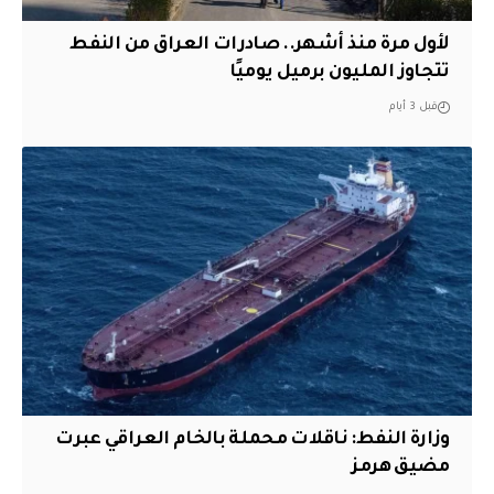
لأول مرة منذ أشهر.. صادرات العراق من النفط
تتجاوز المليون برميل يوميًا
قبل 3 أيام
وزارة النفط: ناقلات محملة بالخام العراقي عبرت
مضيق هرمز