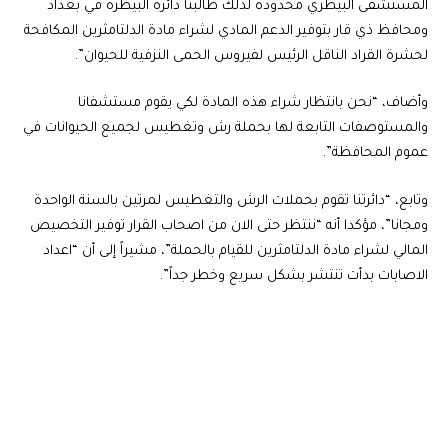
المستشفى البيطري محدودة لذلك طالبنا دائرة البيطرة في بغداد
ومحافظ ذي قار بتوفير الدعم المادي لشراء مادة الدلتامثرين المكافحة
لحشرة القراد الناقل الرئيس لفيروس الحمى النزفية للحيوان”.
وأضاف، “نحن بانتظار شراء هذه المادة لكي يقوم مستشفانا
والمستوصفات التابعة لها بحملة رش وتغطيس لجميع الحيوانات في
عموم المحافظة”.
وتابع، “دائرتنا تقوم بحملات الرش والتغطيس لمرتين بالسنة الواحدة
ومجانا”، مؤكدا أنه “ننتظر حتى الان من اصحاب القرار توفير التخصيص
المالي لشراء مادة الدلتامثرين للقيام بالحملة”، مشيراً إلى أن “اعداد
الاصابات بدأت تنتشر بشكل سريع وخطر جداً”.