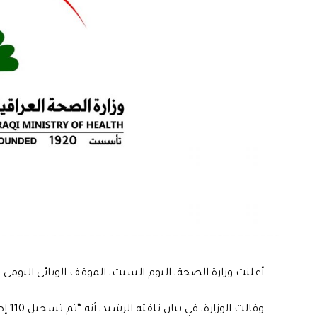
أعلنت وزارة الصحة، اليوم السبت، الموقف الوبائي اليومي 
وقالت الوزارة، في بيان تلقته الرشيد، أنه “تم تسجيل 110 إصابة جديدة بفيروس كورونا، و 369 حالة شفاء من المرض”.