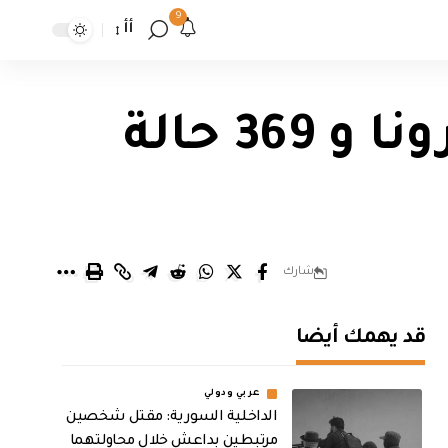
9
أأ
الصحة تعلن تسجيل وفاة واحدة بكورونا و 369 حالة
شارك
قد يهمك أيضا
عربي ودولي
الداخلية السورية: مقتل شخصين
مرتبطين بداعش خلال محاولتهما