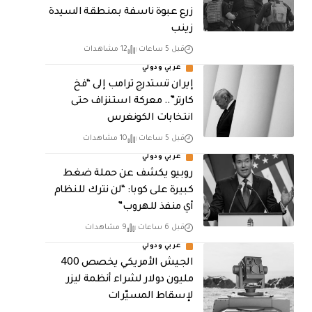
زرع عبوة ناسفة بمنطقة السيدة
زينب
قبل 5 ساعات
12 مشاهدات
عربي ودولي
إيران تستدرج ترامب إلى “فخ
كارتر”.. معركة استنزاف حتى
انتخابات الكونغرس
قبل 5 ساعات
10 مشاهدات
عربي ودولي
روبيو يكشف عن حملة ضغط
كبيرة على كوبا: “لن نترك للنظام
أي منفذ للهروب”
قبل 6 ساعات
9 مشاهدات
عربي ودولي
الجيش الأمريكي يخصص 400
مليون دولار لشراء أنظمة ليزر
لإسقاط المسيّرات