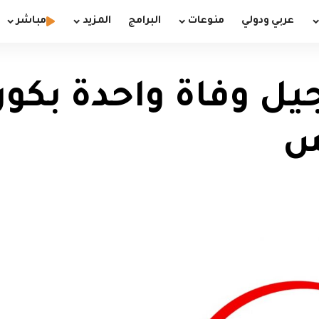
عربي ودولي
منوعات
البرامج
المزيد
مباشر
س