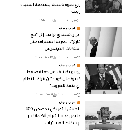
زرع عبوة ناسفة بمنطقة السيدة
زينب
قبل 5 ساعات
12 مشاهدات
عربي ودولي
إيران تستدرج ترامب إلى “فخ
كارتر”.. معركة استنزاف حتى
انتخابات الكونغرس
قبل 5 ساعات
10 مشاهدات
عربي ودولي
روبيو يكشف عن حملة ضغط
كبيرة على كوبا: “لن نترك للنظام
أي منفذ للهروب”
قبل 6 ساعات
9 مشاهدات
عربي ودولي
الجيش الأمريكي يخصص 400
مليون دولار لشراء أنظمة ليزر
لإسقاط المسيّرات