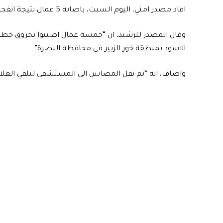
افاد مصدر امني، اليوم السبت، باصابة 5 عمال نتيجة انفجار انبوب لنقل مادة الزفت في البصرة.
وقال المصدر للرشيد، ان “خمسة عمال اصيبوا بحروق خطرة
الاسود بمنطقة خور الزبير في محافظة البصرة”.
واضاف، انه “تم نقل المصابين الى المستشفى لتلقي العلا