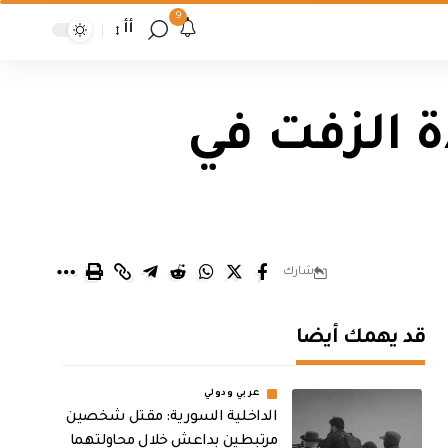
9
أأ
ادة الزفت في
شارك
قد يهمك أيضا
عربي ودولي
الداخلية السورية: مقتل شخصين
مرتبطين بداعش خلال محاولتهما