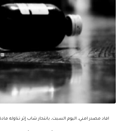
افاد مصدر امني، اليوم السبت، بانتحار شاب إثر تناوله ما