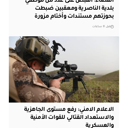
القضاء: القبض على عدد من موظفي
بلدية الناصرية ومعقبين ضبطت
بحوزتهم مستندات وأختام مزورة
قبل 8 ساعات
الاعلام الامني: رفع مستوى الجاهزية
والاستعداد القتالي للقوات الأمنية
والعسكرية