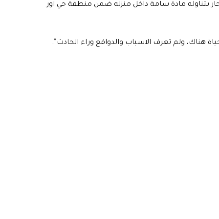
 يبلغ 18 عاماً اقدم على الانتحار بتناوله مادة سامة داخل منزله ضمن منطقة حي اور
ة هناك، ولم تعرف الاسباب والدوافع وراء الحادث”.