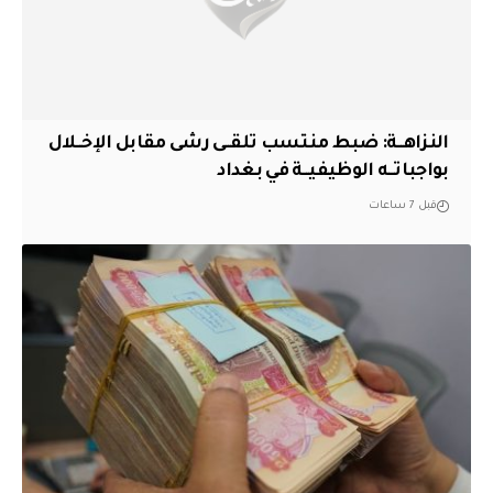
النزاهــة: ضبط منتسب تلقــى رشى مقابل الإخــلال
بواجباتــه الوظيفيــة في بغداد
قبل 7 ساعات