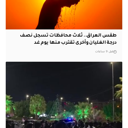
طقس العراق.. ثلاث محافظات تسجل نصف
درجة الغليان وأخرى تقترب منها يوم غد
قبل 9 ساعات