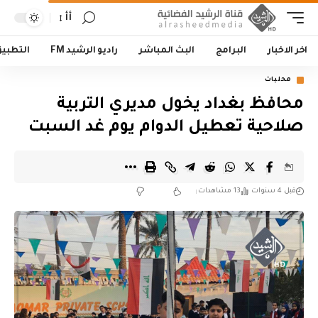
أأ
اخر الاخبار
البرامج
البث المباشر
راديو الرشيد FM
التطبي
محليات
محافظ بغداد يخول مديري التربية
صلاحية تعطيل الدوام يوم غد السبت
قبل 4 سنوات
13 مشاهدات