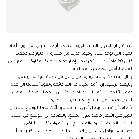
حدّدت وزارة الموارد المائية، اليوم الجمعة، أربعة أسباب تقف وراء أزمة
المياه التي توجه البلاد، وفيما حذرت من خسارة 11 مليار متر مكعب
خلال 20 عاماً، أكدت التحرك في إطار خطط داخلية ومفاوضات مع دول
المنبع لتأمين الحصص المطلوبة.
وقال المتحدث باسم الوزارة علي راضي في حديث للوكالة الرسمية
وتابعته الرشيد، إن "أزمة المياه ما زالت قائمة وتعود أسبابها الى عدة
عوامل تتلخص بالتغيرات المناخية واحتباس الأمطار وضعف الغطاء
الثلجي، فضلاً عن الارتفاع الكبير بدرجات الحرارة".
وأضاف أن "هناك عوامل أخرى غير مباشرة أثرت منها التوسع السكاني
الكبير على الأنهار خاصة لدول المنبع، بالإضافة الى التوسع في انشاء
السدود الخزنية الكبيرة والمشاريع الإروائية واستغلال الأراضي
وجميعها عوامل أدت الى زيادة استهلاك المياه وبنسب كبيرة ما أثر