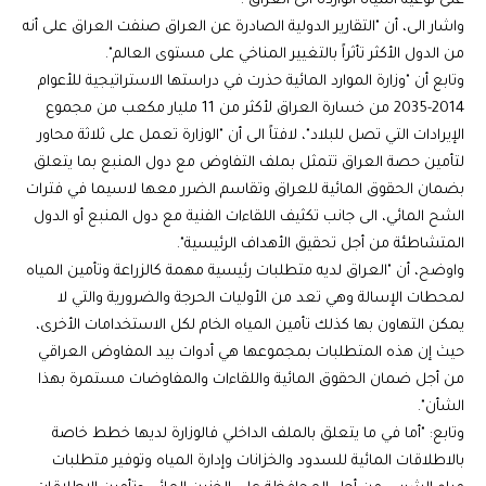
على نوعية المياه الواردة الى العراق".
واشار الى، أن "التقارير الدولية الصادرة عن العراق صنفت العراق على أنه
من الدول الأكثر تأثراً بالتغيير المناخي على مستوى العالم".
وتابع أن "وزارة الموارد المائية حذرت في دراستها الاستراتيجية للأعوام
2014-2035 من خسارة العراق لأكثر من 11 مليار مكعب من مجموع
الإيرادات التي تصل للبلاد"، لافتاً الى أن "الوزارة تعمل على ثلاثة محاور
لتأمين حصة العراق تتمثل بملف التفاوض مع دول المنبع بما يتعلق
بضمان الحقوق المائية للعراق وتقاسم الضرر معها لاسيما في فترات
الشح المائي، الى جانب تكثيف اللقاءات الفنية مع دول المنبع أو الدول
المتشاطئة من أجل تحقيق الأهداف الرئيسية".
واوضح، أن "العراق لديه متطلبات رئيسية مهمة كالزراعة وتأمين المياه
لمحطات الإسالة وهي تعد من الأوليات الحرجة والضرورية والتي لا
يمكن التهاون بها كذلك تأمين المياه الخام لكل الاستخدامات الأخرى،
حيث إن هذه المتطلبات بمجموعها هي أدوات بيد المفاوض العراقي
من أجل ضمان الحقوق المائية واللقاءات والمفاوضات مستمرة بهذا
الشأن".
وتابع: "أما في ما يتعلق بالملف الداخلي فالوزارة لديها خطط خاصة
بالاطلاقات المائية للسدود والخزانات وإدارة المياه وتوفير متطلبات