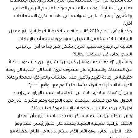
مياه الشرب، من أجل المحافظة على الخزين المائي وتأمين الإطلاقات
بما يلبي الاحتياجات وحسب الموسم سواء للموسم الزراعي الصيفي
والشتوي أو فترات ما بين المواسم التي عادة ما تكون الاستهلاكات
أقل".
وأكد أنه "في العام 2019 كانت هناك سنة فيضانية رطبة، إذ بلغ معدل
الإيرادات 140 بالمئة من المعدل المتوقع وبالنتيجة أدت الإيرادات
المائية الى ارتفاع مناسيب الخزين بشكل كبير جداً ما أدى الى تلافي
الشح المائي في السنوات الحالية".
ولفت إلى "إعادة الخدمة وتأهيل كثير من مشاريع الري والسدود، فضلاً
عن المحطات والسيطرة على منظومة الري"، لافتاً الى "الحاجة الى وقفة
حقيقية في إعادة تقييم وتأهيل هذه المنشآت والمرافق المهمة وإعادة
الدراسة الاستراتيجية وتحديثها بما يتلاءم مع الواقع العام".
وبين أن "هناك مناطق عانت من قلة المياه، عملت الوزارة على إيجاد
الحلول لها من ضمنها استخدام المياه الجوفية وحفر عشرات الآبار من
أجل تأمين مياه الشرب لمحطات الإسالة وكذلك للبستنة".
وعن الخطة الزراعية الصيفية ذكر المتحدث باسم الوزارة أن "مقدار
الخطة الزراعية الصيفية المقبلة يعتمد على محور رئيسي مهم وهو
مقدار الخزين المائي ،وهو الأمر الذي سيتم تداوله في الأيام المقبلة مع