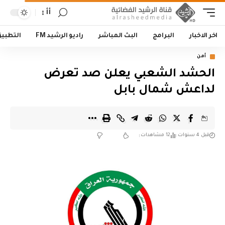
أأ
اخر الاخبار
البرامج
البث المباشر
راديو الرشيد FM
التطبي
أمن
الحشد الشعبي يعلن صد تعرض
لداعش شمال بابل
قبل 4 سنوات
12 مشاهدات