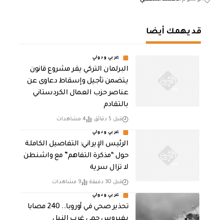
قد يهمك أيضا
عربي ودولي
البرلمان التركي يقر مشروع قانون
يتضمن تأجيل وإسقاط دعاوى عن
عناصر حزب العمال الكردستاني
بالتقادم
قبل 5 دقائق
4 مشاهدات
عربي ودولي
الرئيس الإيراني: التفاصيل الكاملة
حول “مذكرة التفاهم” مع واشنطن
لا تزال سرية
قبل 30 دقيقة
9 مشاهدات
عربي ودولي
تحذير صحي في أوروبا.. 240 مصابا
بفيروس حمى غرب النيل