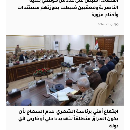
القضاء: القبض على عدد من موظفي بلدية
الناصرية ومعقبين ضبطت بحوزتهم مستندات
وأختام مزورة
قبل 23 ساعة
اجتماع أمني برئاسة الشمري: عدم السماح بأن
يكون العراق منطلقاً لتهديد داخلي أو خارجي لأي
دولة