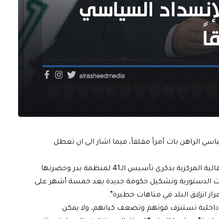
اسي الراهن بات أمراً مقلقاً، فيما اشار الى ان تعطل
وقال رئيس الجمهورية برهم صالح في كلمة له، خلال الاحتفالية المركزية بذكرى تأسيس الـ41 لمنظمة بدر وحضرتها
اقات الدستورية وتشكيل حكومة جديدة بعد خمسة أشهر على
رار انزلاق البلد في متاهات خطيرة”.
 داخلية تستنزف قوتهم وتضعف كيانهم، ولا يمكن