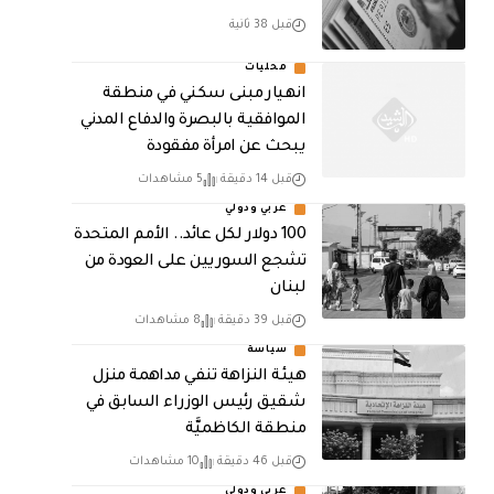
قبل 38 ثانية
محليات
انهيار مبنى سكني في منطقة
الموافقية بالبصرة والدفاع المدني
يبحث عن امرأة مفقودة
قبل 14 دقيقة
5 مشاهدات
عربي ودولي
100 دولار لكل عائد.. الأمم المتحدة
تشجع السوريين على العودة من
لبنان
قبل 39 دقيقة
8 مشاهدات
سياسة
هيئة النزاهة تنفي مداهمة منزل
شقيق رئيس الوزراء السابق في
منطقة الكاظميَّة
قبل 46 دقيقة
10 مشاهدات
عربي ودولي