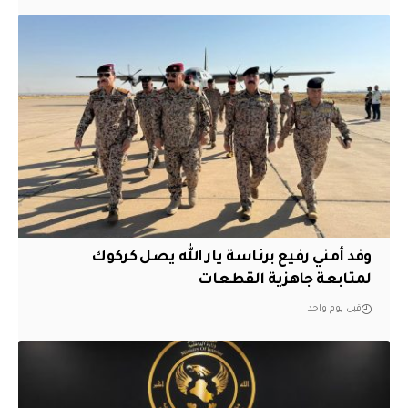
وفد أمني رفيع برئاسة يار الله يصل كركوك
لمتابعة جاهزية القطعات
قبل يوم واحد