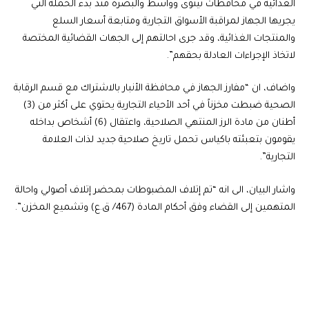
الغذائية في محافظات نينوى وواسط والبصرة منذ بدء الحملة التي
يجريها الجهاز لمراقبة الأسواق التجارية ومتابعة أسعار السلع
والمنتجات الغذائية، وقد جرى احالتهم إلى الجهات القضائية المختصة
لاتخاذ الإجراءات العادلة بحقهم”.
واضاف، ان “مفارز الجهاز في محافظة الأنبار بالاشتراك مع قسم الرقابة
الصحية ضبطت مخزناً في أحد الأحياء التجارية يحتوي على أكثر من (3)
أطنان من مادة الرز المنتهي الصلاحية، واعتقال (6) أشخاص بداخله
يقومون بتعبئته باكياس تحمل تاريخ صلاحية جديد لذات العلامة
التجارية”.
واشار البيان، الى انه “تم إتلاف المضبوطات بمحضر إتلاف أصولي واحالة
المتهمين إلى القضاء وفق أحكام المادة (467/ ق.ع) وتشميع المخزن”.