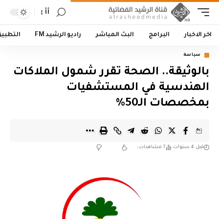
أأ
اخر الاخبار
البرامج
البث المباشر
راديو الرشيد FM
التطبي
سياسة
بالوثيقة.. الصحة تقرر شمول الملاكات
الهندسية في المستشفيات
بمخصصات الـ50%
قبل 4 سنوات
7 مشاهدات