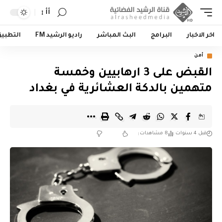
أأ
اخر الاخبار
البرامج
البث المباشر
راديو الرشيد FM
التطبي
أمن
القبض على 3 ارهابيين وخمسة
متهمين بالدكة العشائرية في بغداد
قبل 4 سنوات
8 مشاهدات