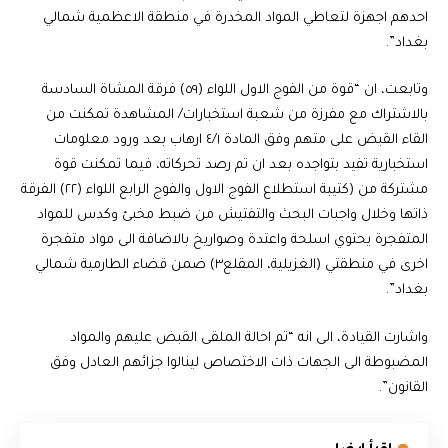
احدهم اجهزة لتعاطي المواد المخدرة في منطقة الاعظمية شمالي
بغداد”.
وتابعت، ان “قوة من الفوج الاول اللواء (٥٩) فرقة المشاة السادسة
بالاشتراك مع مفرزة من شعبة استخبارات/ المشاهدة تمكنت من
القاء القبض على متهم وفق المادة ٤/١ ارهاب بعد ورود معلومات
استخبارية تفيد بتواجده بعد ان تم رصد تحركاته، فيما تمكنت قوة
مشتركة من (كتيبة استطلاع الفوج الاول والفوج الرابع اللواء (٢٢) الفرقة
ذاتها وخلال واجبات البحث والتفتيش من ضبط مخبئ وكدس للمواد
المتفجرة يحتوي اسلحة واعتدة وصواريخ بالاضافة الى مواد متفجرة
اخرى في منطقتي (الغزيلية، المقلع٣) ضمن قضاء الطارمية شمالي
بغداد”.
واشارت القيادة، الى انه “تم احالة الملقى القبض عليهم والمواد
المضبوطة الى الجهات ذات الاختصاص لينالوا جزائهم العادل وفق
القانون”.