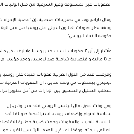
العقوبات غير المسبوقة وغير الشرعية من قبل الولايات المت
وقال بارامونوف في تصريحات صحفية، إن "قضية الإجراءات 
وجهة نظر عقوبات القانون الدولي على روسيا من قبل الولايا
حكومة الاتحاد الروسي".
وأشار إلى أن "العقوبات ليست خيار روسيا ولا نرغب في منط
حربًا مالية واقتصادية شاملة ضد لروسيا، ووجد مؤيدين في
وفرضت عدد من الدول الغربية عقوبات جديدة على روسيا ب
ديميتري بيسكوف في وقت سابق ، ان العقوبات الغربية خطي
تتطلب التحليل والتنسيق بين الإدارات من أجل تطوير إجراءا
وفي وقت لاحق، قال الرئيس الروسي فلاديمير بوتين، إن
سياسة احتواء وإضعاف روسيا استراتيجية طويلة الأمد
بالنسبة للغرب، والعقوبات وجهت ضربة خطيرة للاقتصاد
العالمي برمته، ووفقا له ، فإن الهدف الرئيسي للغرب هو