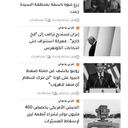
زرع عبوة ناسفة بمنطقة السيدة
زينب
قبل ساعة واحدة
12 مشاهدات
عربي ودولي
إيران تستدرج ترامب إلى “فخ
كارتر”.. معركة استنزاف حتى
انتخابات الكونغرس
قبل ساعة واحدة
7 مشاهدات
عربي ودولي
روبيو يكشف عن حملة ضغط
كبيرة على كوبا: “لن نترك للنظام
أي منفذ للهروب”
قبل ساعتين
9 مشاهدات
عربي ودولي
الجيش الأمريكي يخصص 400
مليون دولار لشراء أنظمة ليزر
لإسقاط المسيّرات