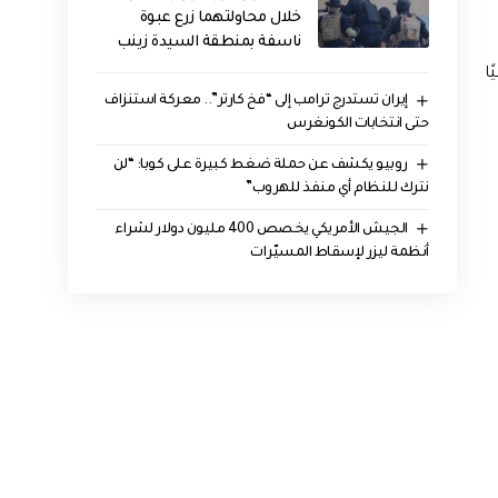
خلال محاولتهما زرع عبوة
ناسفة بمنطقة السيدة زينب
ا
إيران تستدرج ترامب إلى “فخ كارتر”.. معركة استنزاف
حتى انتخابات الكونغرس
روبيو يكشف عن حملة ضغط كبيرة على كوبا: “لن
نترك للنظام أي منفذ للهروب”
الجيش الأمريكي يخصص 400 مليون دولار لشراء
أنظمة ليزر لإسقاط المسيّرات