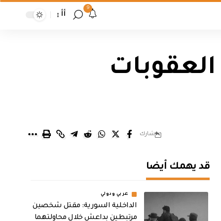
9
أأ
العقوبات
شارك
قد يهمك أيضا
عربي ودولي
الداخلية السورية: مقتل شخصين
مرتبطين بداعش خلال محاولتهما