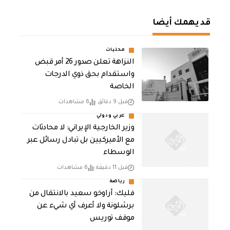
قد يهمك أيضا
محليات
النزاهة تعلن صدور 26 أمر قبض
واستقدام بحق ذوي الدرجات
الخاصة
قبل 9 دقائق
6 مشاهدات
عربي ودولي
‏وزير الخارجية الإيراني: لا محادثات
مع الأميركيين بل تبادل رسائل عبر
الوسطاء
قبل 11 دقيقة
6 مشاهدات
رياضة
فليك: أراوخو سعيد بالانتقال من
برشلونة ولا أعرف أي شيء عن
موقف توريس