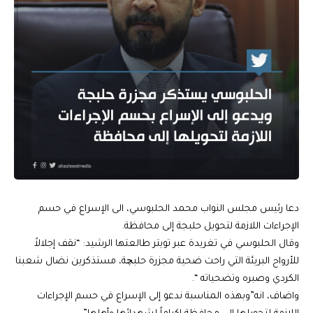
دعا رئيس مجلس النواب محمد الحلبوسي، الى الإسراع في حسم
الإجراءات اللازمة لتحويل حلبجة إلى محافظة.
وقال الحلبوسي في تغريدة عبر تويتر طالعتها الرشيد: “نقف إجلالاً
للأرواح البريئة التي راحت ضحية مجزرة حلبچة، مستذكرين نضال شعبنا
الكردي وصبره وتضحياته “.
واضاف، انه”وبهذه المناسبة ندعو إلى الإسراع في حسم الإجراءات