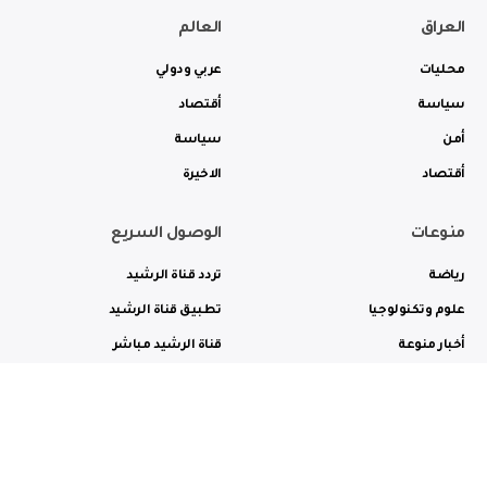
العراق
العالم
محليات
عربي ودولي
سياسة
أقتصاد
أمن
سياسة
أقتصاد
الاخيرة
منوعات
الوصول السريع
رياضة
تردد قناة الرشيد
علوم وتكنولوجيا
تطبيق قناة الرشيد
أخبار منوعة
قناة الرشيد مباشر
ثقافة وفن
راديو الرشيد مباشر
من نحن
الترددات
الاعلانات
الاتصال بنا