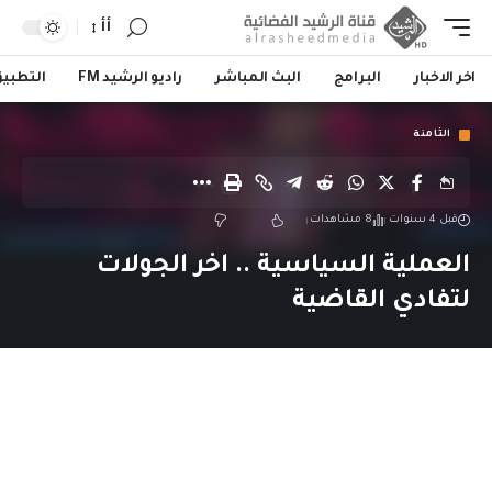
أأ
اخر الاخبار
البرامج
البث المباشر
راديو الرشيد FM
التطبي
الثامنة
قبل 4 سنوات
8 مشاهدات
العملية السياسية .. اخر الجولات
لتفادي القاضية