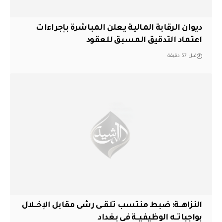
ديوان الرقابة المالية يعلن المباشرة بإجراءات
اعتماد التدقيق المسبق للعقود
قبل 57 دقيقة
النزاهــة: ضبط منتسب تلقــى رشى مقابل الإخــلال
بواجباتــه الوظيفيــة في بغداد