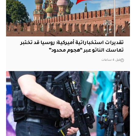
تقديرات استخباراتية أميركية: روسيا قد تختبر
تماسك الناتو عبر “هجوم محدود”
قبل 4 ساعات