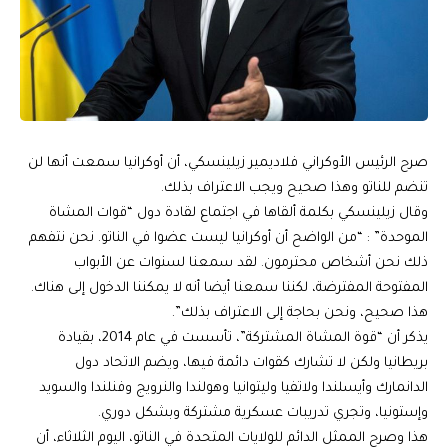
صرح الرئيس الأوكراني فلاديمير زيلينسكي، أن أوكرانيا سمعت أنها لن
تنضم للناتو وهذا صحيح ويجب الاعتراف بذلك.
وقال زيلينسكي بكلمة ألقاها في اجتماع لقادة دول “قوات المشاة
الموحدة” : “من الواضح أن أوكرانيا ليست عضوا في الناتو. نحن نتفهم
ذلك نحن أشخاص محترمون. لقد سمعنا لسنوات عن الأبواب
المفتوحة المفترضة، لكننا سمعنا أيضا أنه لا يمكننا الدخول إلى هناك.
هذا صحيح، ونحن بحاجة إلى الاعتراف بذلك”.
يذكر أن “قوة المشاة المشتركة”، تأسست في عام 2014، بقيادة
بريطانيا ولكن لا تشارك كقوات دائمة فيها، ويضم الاتحاد دول
الدانمارك وأيسلندا ولاتفيا وليتوانيا وهولندا والنرويج وفنلندا والسويد
وإستونيا، وتجري تدريبات عسكرية مشتركة وبشكل دوري.
هذا وصرح الممثل الدائم للولايات المتحدة في الناتو، اليوم الثلاثاء، أن