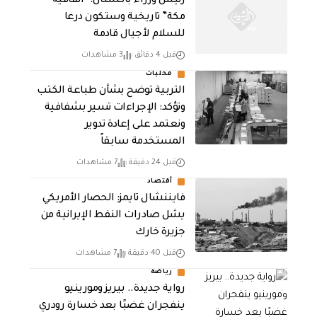
رئيس وزراء باكستان: “اتفاقية
مكة” تاريخية وستكون درعا
للسلام لأجيال قادمة
قبل 4 دقائق
3 مشاهدات
محليات
التربية توضح بشأن طباعة الكتب
وتؤكد: الإجراءات تسير بشفافية
ونعتمد على إعادة تدوير
المستخدمة سابقاً
قبل 24 دقيقة
7 مشاهدات
أقتصاد
فايننشال تايمز: الحصار الأمريكي
يشل صادرات النفط الإيرانية من
جزيرة خارك
قبل 40 دقيقة
7 مشاهدات
رياضة
رواية جديدة.. بيريز ومورينيو
ينفجران غضبًا بعد خسارة رودري