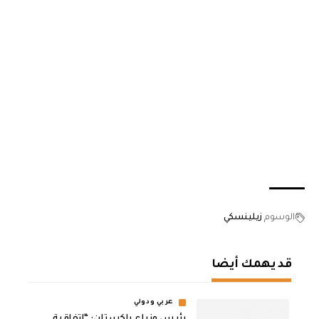
الوسوم
زيلينسكي
قد يهمك أيضا
عربي ودولي