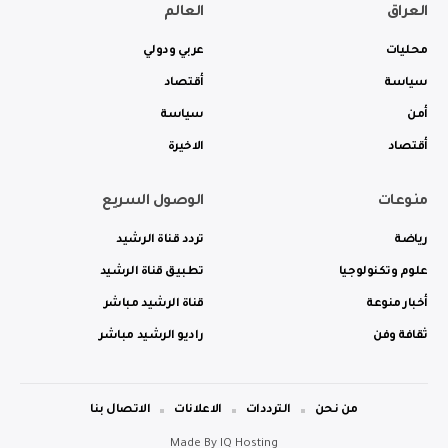
العراق
العالم
محليات
عربي ودولي
سياسة
أقتصاد
أمن
سياسة
أقتصاد
الاخيرة
منوعات
الوصول السريع
رياضة
تردد قناة الرشيد
علوم وتكنولوجيا
تطبيق قناة الرشيد
أخبار منوعة
قناة الرشيد مباشر
ثقافة وفن
راديو الرشيد مباشر
من نحن
الترددات
الاعلانات
الاتصال بنا
Made By
IQ Hosting