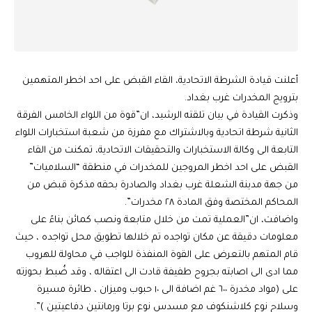
أعلنت قيادة الشرطة الاتحادية، القاء القبض على احد اخطر المتهمين
بترويج المخدرات غرب بغداد.
وذكرت القيادة في بيان تلقته الرشيد، ان”قوة من اللواء الخامس الفرقة
الثانية شرطة اتحادية وبالاشتراك مع مفرزة من شعبة استخبارات اللواء
التابعة الى وكالة الاستخبارات والتحقيقات الاتحادية، تمكنت من القاء
القبض على احد اخطر المروجين للمخدرات في منطقة “السلاميات”
من جهة مدينة الشعلة غرب بغداد والصادرة بحقه مذكرة قبض من
المحاكم المختصة وفق المادة ٢٨ مخدرات”.
واضافت، ان”العملية تمت من خلال متابعة ونصب كمائن بناءً على
معلومات دقيقة عن مكان تواجده تم خلالها تطويق محل تواجده ، حيث
قام المتهم بالتعرض على القوة المنفذة للواجب في محاولة للهروب
مما ادى الى اصابته بجروح طفيفة قادت الى اعتقاله ، وقد ضُبط بحوزته
على (مواد مخدرة ٦٠٠ غم اضافة الى ١٠ حبوب وميزان ، طائرة مسيرة
وسلاح نوع كلاشنكوف مع مسدس نوع برتا ورمانتين دفاعيتين )”.