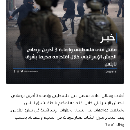
أفادت وسائل اعلام، بمقتل فتى فلسطيني وإصابة 3 آخرين برصاص
الجيش الإسرائيلي خلال اقتحامه لمخيم بلاطة بشرق نابلس.
واندلعت مواجهات بين الشبان والقوات الإسرائيلية في شارع القدس،
بعد اقتحام منزل الشاب عمار عرفات في المخيم واعتقاله، بحسب
وكالة “معا”.