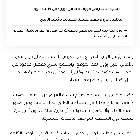
“الرشيد” تنشر نص قرارات مجلس الوزراء في جلسة اليوم
مجلس الوزراء يعقد جلسته الاعتيادية برئاسة الزيدي
وزير الخارجية السوري: ندعم الخطوات التي يقودها العراق ولبنان لتعزيز
الاستقرار في المنطقة
وتفقّد رئيس الوزراء الموقع الذي تعرض للاعتداء الصاروخي والتقى
بالأهالي الذين يؤول لهم الموقع، واستمع لشرح مفصل قدموه عن
المكان وما يحتويه وعائديته، وقال إننا نؤكد أن بغداد حاضرة هنا في
أربيل، كما أن أربيل حاضرة في بغداد.
وأكد الكاظمي على ضرورة احترام سيادة العراق من مختلف الجهات،
وأنه قد تم إبلاغ هذا الأمر رسمياً عبر الطرق الدبلوماسية، وبين ضرورة
اعتماد الأدلة، وألّا يكتفي بالشكوك، وأن يكون هناك تعاون أمني بين
مختلف دول المنطقة؛ لمواجهة التحديات المشتركة.
ودعا رئيس مجلس الوزراء القوى السياسية العراقية إلى توحيد الكلمة