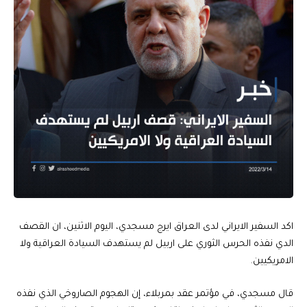
اكد السفير الايراني لدى العراق ايرج مسجدي، اليوم الاثنين، ان القصف
الدي نفذه الحرس الثوري على اربيل لم يستهدف السيادة العراقية ولا
الامريكيين.
قال مسجدي، في مؤتمر عقد بمربلاء، إن الهجوم الصاروخي الذي نفذه