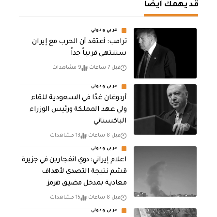
قد يهمك أيضا
عربي ودولي
‏ترامب: أعتقد أن الحرب مع إيران
ستنتهي قريباً جداً
قبل 7 ساعات
9 مشاهدات
عربي ودولي
أردوغان غدًا في السعودية للقاء
ولي عهد المملكة ورئيس الوزراء
الباكستاني
قبل 8 ساعات
13 مشاهدات
عربي ودولي
اعلام إيراني: دوي انفجارين في جزيرة
قشم نتيجة التصدي لأهداف
معادية بمدخل مضيق هرمز
قبل 8 ساعات
15 مشاهدات
عربي ودولي