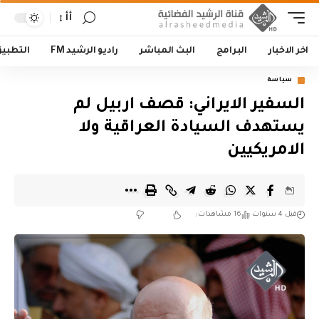
أأ
اخر الاخبار
البرامج
البث المباشر
راديو الرشيد FM
التطبي
سياسة
السفير الايراني: قصف اربيل لم
يستهدف السيادة العراقية ولا
الامريكيين
قبل 4 سنوات
16 مشاهدات