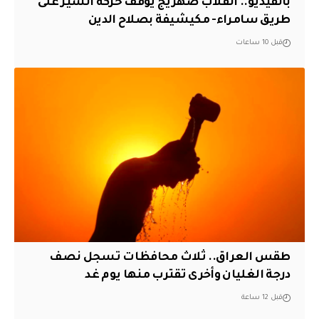
بالفيديو.. انقلاب صهريج يوقف حركة السير على
طريق سامراء- مكيشيفة بصلاح الدين
قبل 10 ساعات
طقس العراق.. ثلاث محافظات تسجل نصف
درجة الغليان وأخرى تقترب منها يوم غد
قبل 12 ساعة