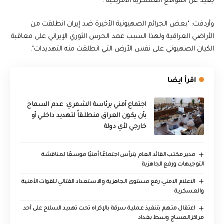
بعيد عن المواقع العسكرية الأمريكية".
وأردفت: "بعض الجرائم الصهيونية الأخيرة ضد إيران انطلقت من
الأراضي العراقية ولهذا السبب عمد الحرس الثوري الإيراني على معاقبة
الكيان الصهيوني على نفس الأرض التي انطلقت منه التهديدات".
اقرأ ايضا
اجتماع أمني برئاسة الشمري: عدم السماح
بأن يكون العراق منطلقاً لتهديد داخلي أو
خارجي لأي دولة
مدير مكتب القائد العام يترأس اجتماعًا أمنيًا موسعًا لمناقشة
التوجيهات ورفع الجاهزية
الاعلام الامني: رفع مستوى الجاهزية والاستعداد القتالي للقوات الأمنية
والعسكرية
اعتقال متهم بتنفيذ عملية سرقة بالإكراه تحت تهديد السلاح على أحد
مراكز المساج وسط بغداد