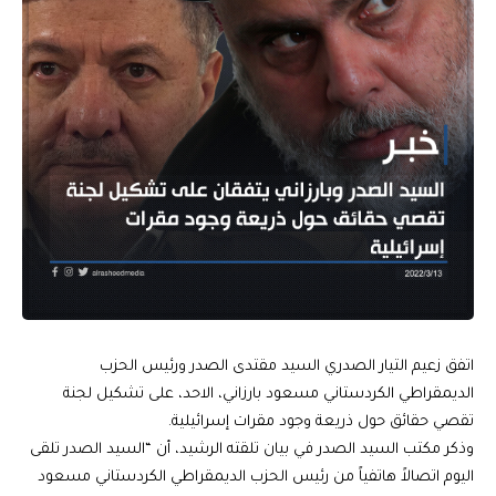
اتفق زعيم التيار الصدري السيد مقتدى الصدر ورئيس الحزب
الديمقراطي الكردستاني مسعود بارزاني، الاحد، على تشكيل لجنة
تقصي حقائق حول ذريعة وجود مقرات إسرائيلية.
وذكر مكتب السيد الصدر في بيان تلقته الرشيد، أن “السيد الصدر تلقى
اليوم اتصالاً هاتفياً من رئيس الحزب الديمقراطي الكردستاني مسعود