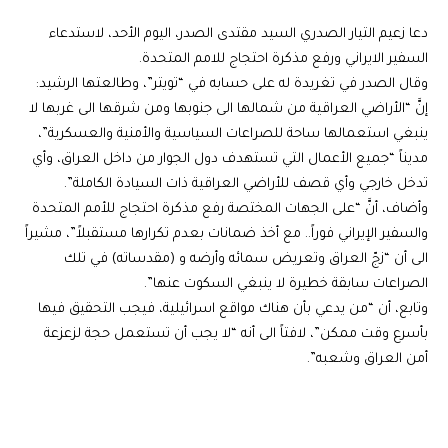
دعا زعيم التيار الصدري السيد مقتدى الصدر، اليوم الأحد، لاستدعاء
السفير الايراني ورفع مذكرة احتجاج للامم المتحدة.
وقال الصدر في تغريدة له على حسابه في “تويتر”، وطالعتها الرشيد:
إنَّ “الأراضي العراقية من شمالها الى جنوبها ومن شرقها الى غربها لا
ينبغي استعمالها ساحة للصراعات السياسية والأمنية والعسكرية”،
مديناً “جميع الأعمال التي تستهدف دول الجوار من داخل العراق، وأي
تدخل خارجي وأي قصف للأراضي العراقية ذات السيادة الكاملة”.
وأضاف، أنَّ “على الجهات المختصة رفع مذكرة احتجاج للأمم المتحدة
والسفير الإيراني فوراً.. مع أخذ ضمانات بعدم تكرارها مستقبلاً”، مشيراً
الى أن “زجّ العراق وتعريض سمائه وأرضه و (مقدساته) في تلك
الصراعات سابقة خطيرة لا ينبغي السكوت عنها”.
وتابع، أن “من يدعي بأن هناك مواقع اسرائيلية، فيجب التحقيق فيها
بأسرع وقت ممكن”، لافتاً الى أنه “لا يجب أن تستعمل حجة لزعزعة
أمن العراق وشعبه”.