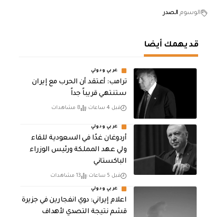
الوسوم
الصدر
قد يهمك أيضا
عربي ودولي
‏ترامب: أعتقد أن الحرب مع إيران
ستنتهي قريباً جداً
قبل 4 ساعات
8 مشاهدات
عربي ودولي
أردوغان غدًا في السعودية للقاء
ولي عهد المملكة ورئيس الوزراء
الباكستاني
قبل 5 ساعات
13 مشاهدات
عربي ودولي
اعلام إيراني: دوي انفجارين في جزيرة
قشم نتيجة التصدي لأهداف