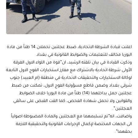
اعلنت قيادة الشرطة الاتحادية، ضبط عجلتين تحملان 14 طناً من مادة
اليوريا مخالف للتعليمات والضوابط القانونية في بغداد
وذكرت القيادة في بيان تلقته الرشيد، ان”قوة من اللواء الاول الفرقة
الأولى شرطة اتحادية بالاشتراك مع مفارز استخبارات الفوج الاول التابعة
لوكالة الاستخبارات والتحقيقات الاتحادية في منطقة (ام العبيد) جنوب
شرقي بغداد وضمن قاطع مسؤولية الفوج الاول، تمكنت من ضبط
عجلتين حمل بداخلهما (14) طناً من مادة اليوريا خلاف الضوابط
والقوانين ولا تحمل شهادة الفحص، كما القت القبض على سائقي
العجلتين”.
واضافت، انه”تم تسليمهما مع العجلتين والمادة المضبوطة اصولياً
الى الجهات المختصة لإكمال الإجراءات القانونية والتحقيقية اللازمة
بحقهما”.