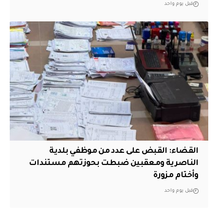
قبل يوم واحد
القضاء: القبض على عدد من موظفي بلدية
الناصرية ومعقبين ضبطت بحوزتهم مستندات
وأختام مزورة
قبل يوم واحد