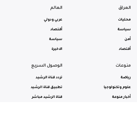
العراق
العالم
محليات
عربي ودولي
سياسة
أقتصاد
أمن
سياسة
أقتصاد
الاخيرة
منوعات
الوصول السريع
رياضة
تردد قناة الرشيد
علوم وتكنولوجيا
تطبيق قناة الرشيد
أخبار منوعة
قناة الرشيد مباشر
ثقافة وفن
راديو الرشيد مباشر
من نحن
الترددات
الاعلانات
الاتصال بنا