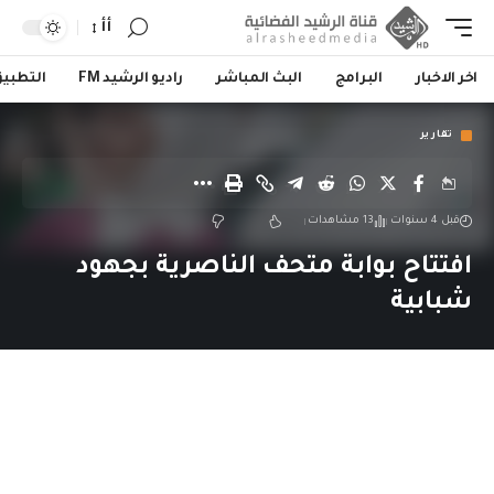
أأ
اخر الاخبار
البرامج
البث المباشر
راديو الرشيد FM
التطبي
تقارير
قبل 4 سنوات
13 مشاهدات
افتتاح بوابة متحف الناصرية بجهود
شبابية