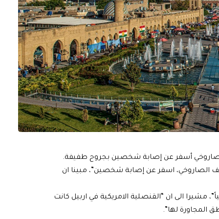
 الصاروخي أسفر عن إصابة شخصين بجروح طفيفة.
صف الصاروخي، اسفر عن إصابة شخصين”، مبينا ان
استهدفت بـ12 صاروخاً باليستياً”، مشيرا الى ان “القنصلية الامريكية في اربيل كانت
ق المجاورة لها”.