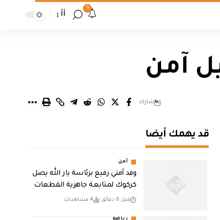
9
أأ
ل آمن
شارك
قد يهمك أيضا
أمن
وفد أمني رفيع برئاسة يار الله يصل
كركوك لمتابعة جاهزية القطعات
قبل 6 دقائق
4 مشاهدات
رياضة