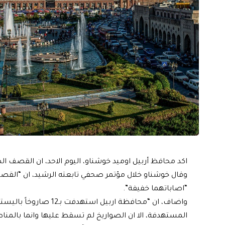
اكد محافظ أربيل اوميد خوشناو، اليوم الاحد، ان القصف
وقال خوشناو خلال مؤتمر صحفي تابعته الرشيد، ان “الق
“اصاباتهما خفيفة”.
واضاف، ان “محافظة اربيل 
المستهدفة، الا ان الصواريخ لم تسقط عليها وانما بالمناط