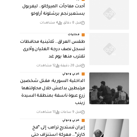
أحدث مفاجآت الميركاتو.. ليفربول
يستعير نجم برشلونة أراوخو
قبل 8 دقائق
4 مشاهدات
محليات
طقس العراق.. ثلاثينية محافظات
تسجل نصف درجة الغليان وأخرى
تقترب منها يوم غد
قبل 28 دقيقة
12 مشاهدات
عربي ودولي
الداخلية السورية: مقتل شخصين
مرتبطين بداعش خلال محاولتهما
زرع عبوة ناسفة بمنطقة السيدة
زينب
قبل 9 ساعات
13 مشاهدات
عربي ودولي
إيران تستدرج ترامب إلى “فخ
كارتر”.. معركة استنزاف حتى