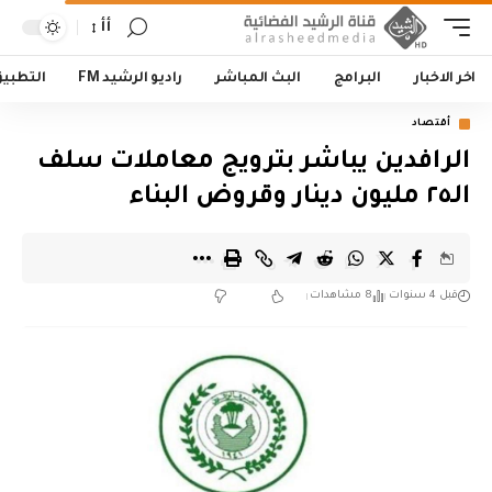
أأ
اخر الاخبار
البرامج
البث المباشر
راديو الرشيد FM
التطبي
أقتصاد
الرافدين يباشر بترويج معاملات سلف
الـ٢٥ مليون دينار وقروض البناء
قبل 4 سنوات
8 مشاهدات