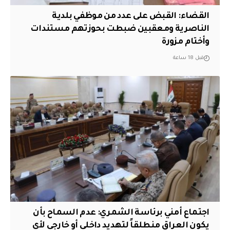
القضاء: القبض على عدد من موظفي بلدية
الناصرية ومعقبين ضبطت بحوزتهم مستندات
وأختام مزورة
قبل 18 ساعة
اجتماع أمني برئاسة الشمري: عدم السماح بأن
يكون العراق منطلقاً لتهديد داخلي أو خارجي لأي