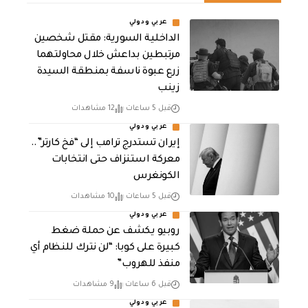
عربي ودولي
الداخلية السورية: مقتل شخصين
مرتبطين بداعش خلال محاولتهما
زرع عبوة ناسفة بمنطقة السيدة
زينب
قبل 5 ساعات
12 مشاهدات
عربي ودولي
إيران تستدرج ترامب إلى “فخ كارتر”..
معركة استنزاف حتى انتخابات
الكونغرس
قبل 5 ساعات
10 مشاهدات
عربي ودولي
روبيو يكشف عن حملة ضغط
كبيرة على كوبا: “لن نترك للنظام أي
منفذ للهروب”
قبل 6 ساعات
9 مشاهدات
عربي ودولي