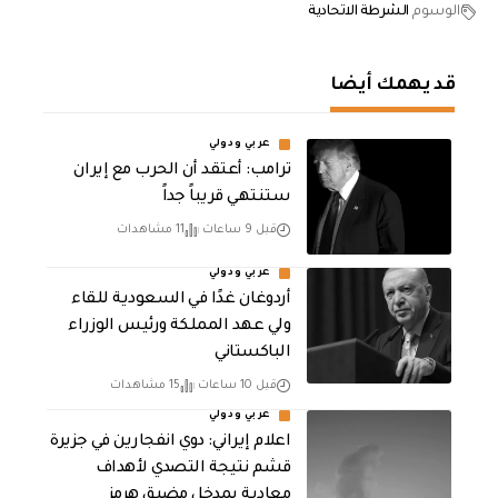
الوسوم
الشرطة الاتحادية
قد يهمك أيضا
عربي ودولي
‏ترامب: أعتقد أن الحرب مع إيران
ستنتهي قريباً جداً
قبل 9 ساعات
11 مشاهدات
عربي ودولي
أردوغان غدًا في السعودية للقاء
ولي عهد المملكة ورئيس الوزراء
الباكستاني
قبل 10 ساعات
15 مشاهدات
عربي ودولي
اعلام إيراني: دوي انفجارين في جزيرة
قشم نتيجة التصدي لأهداف
معادية بمدخل مضيق هرمز