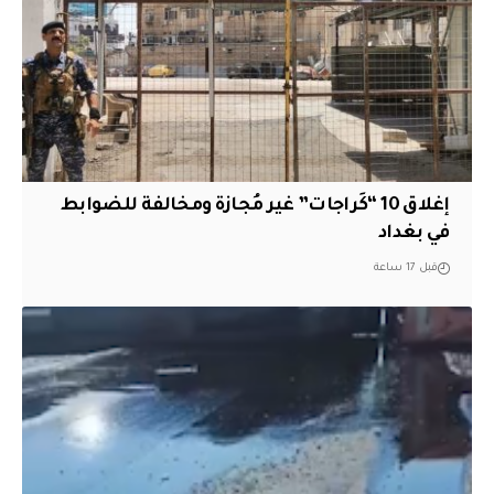
إغلاق 10 “كَراجات” غير مُجازة ومخالفة للضوابط
في بغداد
قبل 17 ساعة