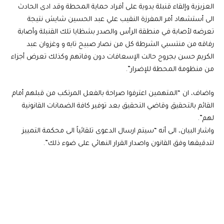
العزيزية وإلقاء قنبلة يدوية على أفراد حماية المحطة وقد ادى الحادث
الى أستشهاد أمر المفرزة النقيب علي عبد الحسين شايش نتيجة
تعرضه لأصابة في منطقة الرأس والصدر بشظايا تلك القنبلة وأصابة
رفاقه من منتسبي الشرطة كل من نصار صبيح تايه و وغزوان عبد
الكريم حسن بجروح حالت الإسعافات دون وفاتهم وكذلك تعرض أجزاء
من منظومة المحطة للإضرار”.
واضاف، ان “المتهمين اعترفوا صراحة بالفعل المرتكب من قبلهم أمام
القائم بالتحقيق وقاضي التحقيق بعد توفير كافة الضمانات القانونية
لهم”.
واشار البيان، الى أنه “سيتم ارسال الدعوى تلقائياً الى محكمة التمييز
لتدقيقها وفق القانون واصدار القرار النهائي على ضوء ذلك”.