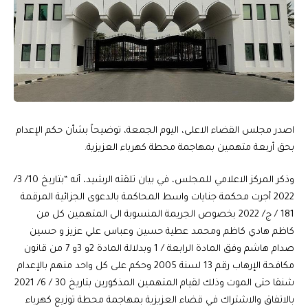
اصدر مجلس القضاء الاعلى، اليوم الجمعة، توضيحاً بشأن حكم الإعدام
بحق أربعة متهمين بمهاجمة محطة كهرباء العزيزية.
وذكر المركز الاعلامي للمجلس، في بيان تلقته الرشيد، أنه “بتاريخ 10/ 3/
2022 أجرت محكمة جنايات واسط المحاكمة بالدعوى الجزائية المرقمة
181 / ج/ 2022 بخصوص الجريمة المنسوبة الى المتهمين كل من
كاظم هادي كاظم ومحمد عطية حسين وعباس علي عزيز و حسين
صدام هاشم وفق المادة الرابعة / 1 وبدلالة المادة 2و 3و 7 من قانون
مكافحة الإرهاب رقم 13 لسنة 2005 وحكم على كل واحد منهم بالإعدام
شنقا حتى الموت وذلك لقيام المتهمين المذكورين بتاريخ 30 / 6/ 2021
بالاتفاق والاشتراك في قضاء العزيزية بمهاجمة محطة توزيع كهرباء