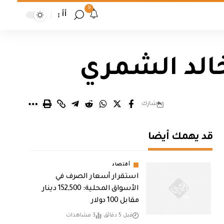
9
أأ
خالد الشمري
شارك
قد يهمك أيضا
أقتصاد
استقرار أسعار الصرف في
الأسواق المحلية: 152,500 دينار
مقابل 100 دولار
قبل 5 دقائق
3 مشاهدات