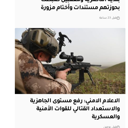
بلدية الناصرية ومعقبين ضبطت
بحوزتهم مستندات وأختام مزورة
قبل 23 ساعة
الاعلام الامني: رفع مستوى الجاهزية
والاستعداد القتالي للقوات الأمنية
والعسكرية
قبل يومين