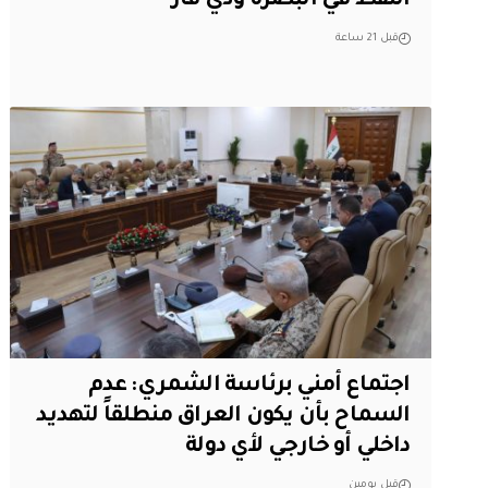
النفط في البصرة وذي قار
قبل 21 ساعة
اجتماع أمني برئاسة الشمري: عدم
السماح بأن يكون العراق منطلقاً لتهديد
داخلي أو خارجي لأي دولة
قبل يومين