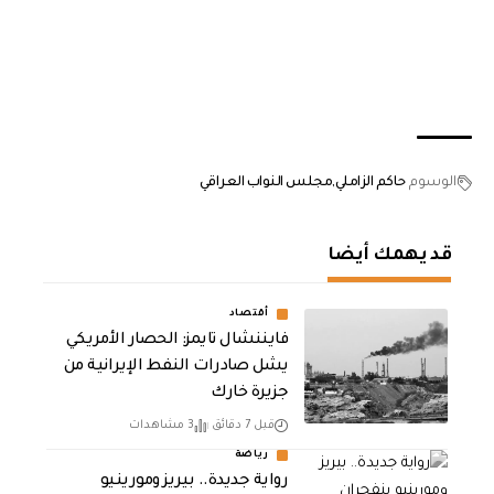
الوسوم
حاكم الزاملي
مجلس النواب العراقي
قد يهمك أيضا
أقتصاد
فايننشال تايمز: الحصار الأمريكي
يشل صادرات النفط الإيرانية من
جزيرة خارك
قبل 7 دقائق
3 مشاهدات
رياضة
رواية جديدة.. بيريز ومورينيو