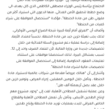
الرسمية وتابعته الرشيد، إن “الوزارة طرحت مقترحات عدة خلال
الاجتماع برئاسة رئيس الوزراء مصطفى الكاظمي الذي كان يهدف الى
وضع خطط لتحقيق الأمن الغذائي، منها الدعوى التي استيراد أكثر من
مليوني طن من مادة الحنطة”، مؤكدة “استحصال الموافقة على شراء
كميات من الحنطة”.
وأضاف أن “العراق أمام أزمة كبيرة نتيجة الصراع الروسي الأوكراني،
لذلك يجب تهيئة خزين جيد من مادة الحنطة، تحسباً لامتداد الأزمة،
إضافة إلى دراسة عملية دعم مشروع السلة الغذائية من خلال
تخصيصات جديدة من وزارة المالية، لأن اعتماد الصرف واحد إلى 12،
تسبب بمشاكل كبيرة، لذلك استحصلنا موافقات على استثناء
تعليمات العقود الحكومية، إضافة إلى استحصال الموافقة على
تخصيصات مالية لشراء مادة الحنطة”.
وأشار إلى أن “هنالك عروضاً مقدمة من شركات عالمية لاستيراد مادة
الحنطة ، ونأمل خلال اليومين المقبلين، إجراء العرض، وتوفير خزين من
خلال عقد يصل أربعمئة ألف طن”.
وعن عملية تشغيل المطاحن الأهلية، لفت إلى “وجود مشروع مهم
لإنتاج الطحين الأبيض، ونأمل بأن تعمل المطاحن الأهلية والقطاع
الخاص العراقي للبدء بعمليات توريد مادة الحنطة وإنتاج طحين