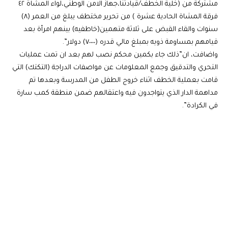
مشتركة من (خلية الخطف/قيادتنا،جهاز الامن الوطني،لواء المشاة ٤٢
فرقة المشاة الحادية عشرة ) من تحرير مختطف يبلغ من العمر (٨)
سنوات والقاء القبض على ثلاثة متهمين(خاطفيه) بينهم امرأة بعد
قيامهم بمساومة ذويه بمبلغ مالي قدره (٧٠٠٠٠) دولار”.
واضافت، ان”ذلك جاء بكمين محكم نصب لهم بعد ان تمت عمليات
التحري والتدقيق وجمع المعلومات عن مواصفات الدراجة (التكتك) التي
قامت بعملية الخطف اثناء خروج الطفل من المدرسة وبعدها تم
مداهمة الدار الذي يتواجدون فيه واعتقالهم ضمن منطقة كمب سارة
في الكرادة”.