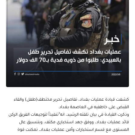
كشفت قيادة عمليات بغداد، تفاصيل تحرير مختطف(طفل) والقاء
القبض على خاطفيه في العاصمة بغداد.
وذكرت القيادة في بيان تلقته الرشيد، انه”تنفيذاً لتوجيهات الفريق الركن
قائد عمليات بغداد، ووفق جهد استخباري مكثف، وبتنسيق عال
المستوى مع قسم استخبارات وأمن عمليات بغداد، تمكنت قوة