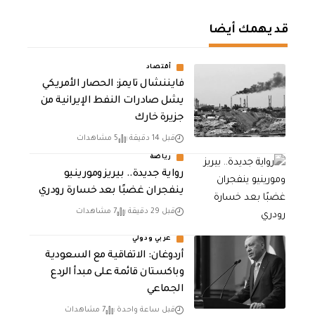
قد يهمك أيضا
أقتصاد
فايننشال تايمز: الحصار الأمريكي
يشل صادرات النفط الإيرانية من
جزيرة خارك
قبل 14 دقيقة
5 مشاهدات
رياضة
رواية جديدة.. بيريز ومورينيو
ينفجران غضبًا بعد خسارة رودري
قبل 29 دقيقة
7 مشاهدات
عربي ودولي
أردوغان: الاتفاقية مع السعودية
وباكستان قائمة على مبدأ الردع
الجماعي
قبل ساعة واحدة
7 مشاهدات