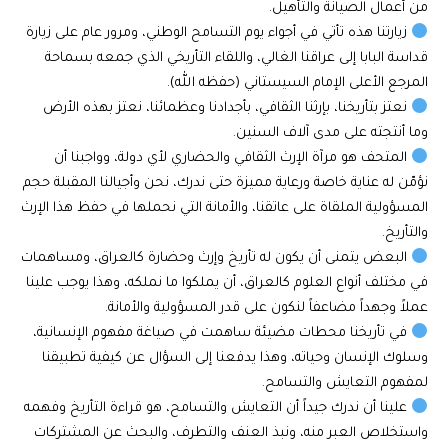
من أعمال الصيانة والتأهيل.
زيارتنا هذه تأتي في أجواء يوم التسامح الوطني، ومرور عام على زيارة
قداسة البابا إلى عراقنا الغالي، واللقاء التأريخي الذي جمعه بسماحة
المرجع الأعلى الإمام السيستاني (حفظه الله).
نعتز بتأريخنا، بإرثنا الثقافي، بأجدادنا وعظمائنا، نعتز بهذه الأرض
وما أنتجته على مدى آلاف السنين.
المتحف هو مرآة الإرث الثقافي والحضاري لأي دولة، وواجبنا أن
نؤمّن له عناية خاصة ورعاية مميزة حتى ندرك، نحن وأجيالنا المقبلة حجم
المسؤولية الملقاة على عاتقنا، والأمانة التي نحملها في حفظ هذا الإرث
والتأريخ.
البعض يتمنى أن يكون له تأريخ وإرث وحضارة كالعراق، ومساهمات
في مختلف أنواع العلوم كالعراق، أن يملكوا ما نملكه، وهذا يوجب علينا
عملاً وجهداً مضاعفاً لنكون على قدر المسؤولية والأمانة.
في تأريخنا محطات مضيئة ساهمت في صياغة مفهوم الإنسانية،
وسلوك الإنسان وحياته، وهذا يدفعنا إلى السؤال عن كيفية تطبيقنا
لمفهوم التعايش والتسامح.
علينا أن ندرك جيداً أن التعايش والتسامح، هو قراءة التأريخ وفهمه
واستخلاص العبر منه، ونبذ العنف والتطرف، والبحث عن المشتركات