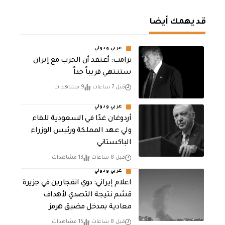
قد يهمك أيضا
عربي ودولي
‏ترامب: أعتقد أن الحرب مع إيران
ستنتهي قريباً جداً
قبل 7 ساعات
9 مشاهدات
عربي ودولي
أردوغان غدًا في السعودية للقاء
ولي عهد المملكة ورئيس الوزراء
الباكستاني
قبل 8 ساعات
13 مشاهدات
عربي ودولي
اعلام إيراني: دوي انفجارين في جزيرة
قشم نتيجة التصدي لأهداف
معادية بمدخل مضيق هرمز
قبل 8 ساعات
15 مشاهدات