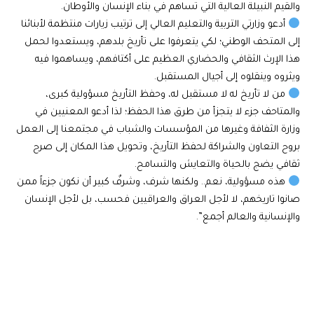
والقيم النبيلة العالية التي تساهم في بناء الإنسان والأوطان.
أدعو وزارتي التربية والتعليم العالي إلى ترتيب زيارات منتظمة لأبنائنا
إلى المتحف الوطني؛ لكي يتعرفوا على تأريخ بلدهم، ويستعدوا لحمل
هذا الإرث الثقافي والحضاري العظيم على أكتافهم، ويساهموا فيه
ويثروه وينقلوه إلى أجيال المستقبل.
من لا تأريخ له لا مستقبل له، وحفظ التأريخ مسؤولية كبرى،
والمتاحف جزء لا يتجزأ من طرق هذا الحفظ؛ لذا أدعو المعنيين في
وزارة الثفافة وغيرها من المؤسسات والشباب في مجتمعنا إلى العمل
بروح التعاون والشراكة لحفظ التأريخ، وتحويل هذا المكان إلى صرح
ثقافي يضج بالحياة والتعايش والتسامح.
هذه مسؤولية، نعم.. ولكنها شرف، وشرفٌ كبير أن نكون جزءاً ممن
صانوا تاريخهم، لا لأجل العراق والعراقيين فحسب، بل لأجل الإنسان
والإنسانية والعالم أجمع”.