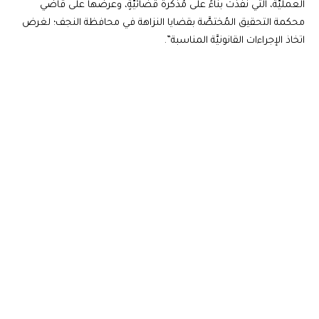
العمليَّة، التي نُفِّذَت بناءً على مُذكَّرة قضائيَّةٍ، وعرضها على قاضي
محكمة التحقيق المُختصَّة بقضايا النزاهة في محافظة النجف؛ لغرض
اتخاذ الإجراءات القانونيَّة المناسبة”.