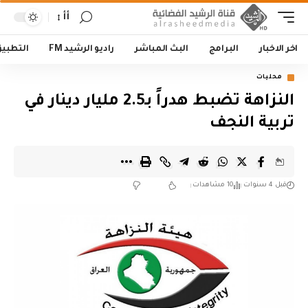
أأ
اخر الاخبار
البرامج
البث المباشر
راديو الرشيد FM
التطبي
محليات
‏النزاهة تضبط هدراً بـ2.5 مليار دينار في
تربية النجف‬
قبل 4 سنوات
10 مشاهدات