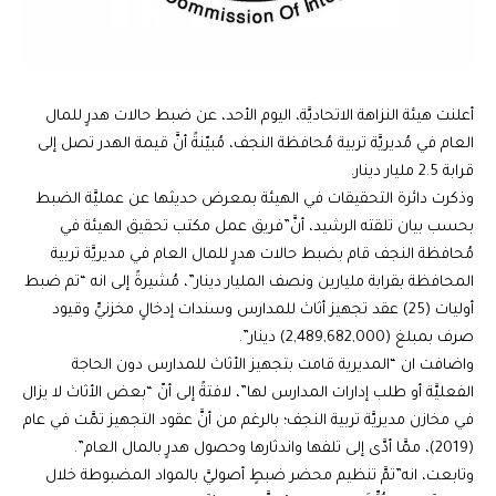
أعلنت هيئة النزاهة الاتحاديَّة، اليوم الأحد، عن ضبط حالات هدرٍ للمال
العام في مُديريَّة تربية مُحافظة النجف، مُبيّنةً أنَّ قيمة الهدر تصل إلى
قرابة 2.5 مليار دينار.
وذكرت دائرة التحقيقات في الهيئة بمعرض حديثها عن عمليَّة الضبط
بحسب بيان تلقته الرشيد، أنَّ”فريق عمل مكتب تحقيق الهيئة في
مُحافظة النجف قام بضبط حالات هدرٍ للمال العام في مديريَّة تربية
المحافظة بقرابة مليارين ونصف المليار دينار”، مُشيرةً إلى انه “تم ضبط
أوليات (25) عقد تجهيز أثاث للمدارس وسندات إدخالٍ مخزنيٍّ وقيود
صرف بمبلغ (2,489,682,000) دينار”.
واضافت ان “المديرية قامت بتجهيز الأثاث للمدارس دون الحاجة
الفعليَّة أو طلب إدارات المدارس لها”، لافتةً إلى أنّ “بعض الأثاث لا يزال
في مخازن مديريَّة تربية النجف؛ بالرغم من أنَّ عقود التجهيز تمَّت في عام
(2019)، ممَّا أدَّى إلى تلفها واندثارها وحصول هدرٍ بالمال العام”.
وتابعت، انه”تمَّ تنظيم محضر ضبطٍ أصوليَّ بالمواد المضبوطة خلال