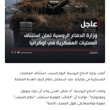
أعلنت وزارة الدفاع الروسية، اليوم السبت، استئناف العمليات
العسكرية في اوكرانيا، بعد استغلال نظام كييف الهدنة المعلنة.
وقالت الدفاع الروسية: “لا يمكن لمدني واحد أن يترك اريوبول
وفولنوفخا”، مؤكدة أن “الكتائب القومية استغلت “نظام الصمت”
لتقوية مواقعهاعلى طول الممرات الآمنة”.